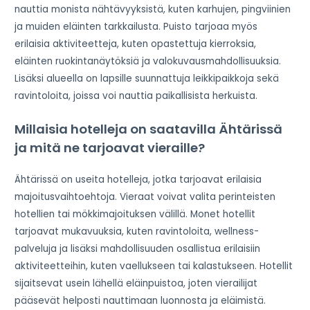
nauttia monista nähtävyyksistä, kuten karhujen, pingviinien
ja muiden eläinten tarkkailusta. Puisto tarjoaa myös
erilaisia aktiviteetteja, kuten opastettuja kierroksia,
eläinten ruokintanäytöksiä ja valokuvausmahdollisuuksia.
Lisäksi alueella on lapsille suunnattuja leikkipaikkoja sekä
ravintoloita, joissa voi nauttia paikallisista herkuista.
Millaisia hotelleja on saatavilla Ähtärissä
ja mitä ne tarjoavat vieraille?
Ähtärissä on useita hotelleja, jotka tarjoavat erilaisia
majoitusvaihtoehtoja. Vieraat voivat valita perinteisten
hotellien tai mökkimajoituksen välillä. Monet hotellit
tarjoavat mukavuuksia, kuten ravintoloita, wellness-
palveluja ja lisäksi mahdollisuuden osallistua erilaisiin
aktiviteetteihin, kuten vaellukseen tai kalastukseen. Hotellit
sijaitsevat usein lähellä eläinpuistoa, joten vierailijat
pääsevät helposti nauttimaan luonnosta ja eläimistä.