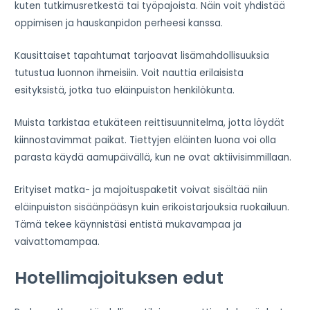
kuten tutkimusretkestä tai työpajoista. Näin voit yhdistää
oppimisen ja hauskanpidon perheesi kanssa.
Kausittaiset tapahtumat tarjoavat lisämahdollisuuksia
tutustua luonnon ihmeisiin. Voit nauttia erilaisista
esityksistä, jotka tuo eläinpuiston henkilökunta.
Muista tarkistaa etukäteen reittisuunnitelma, jotta löydät
kiinnostavimmat paikat. Tiettyjen eläinten luona voi olla
parasta käydä aamupäivällä, kun ne ovat aktiivisimmillaan.
Erityiset matka- ja majoituspaketit voivat sisältää niin
eläinpuiston sisäänpääsyn kuin erikoistarjouksia ruokailuun.
Tämä tekee käynnistäsi entistä mukavampaa ja
vaivattomampaa.
Hotellimajoituksen edut