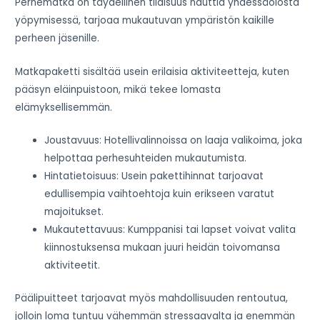
Perhematka on täydellinen tilaisuus nauttia yhdessäolosta
yöpymisessä, tarjoaa mukautuvan ympäristön kaikille
perheen jäsenille.
Matkapaketti sisältää usein erilaisia aktiviteetteja, kuten
pääsyn eläinpuistoon, mikä tekee lomasta
elämyksellisemmän.
Joustavuus: Hotellivalinnoissa on laaja valikoima, joka
helpottaa perhesuhteiden mukautumista.
Hintatietoisuus: Usein pakettihinnat tarjoavat
edullisempia vaihtoehtoja kuin erikseen varatut
majoitukset.
Mukautettavuus: Kumppanisi tai lapset voivat valita
kiinnostuksensa mukaan juuri heidän toivomansa
aktiviteetit.
Päälipuitteet tarjoavat myös mahdollisuuden rentoutua,
jolloin loma tuntuu vähemmän stressaavalta ja enemmän