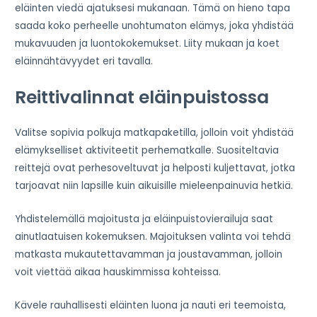
eläinten viedä ajatuksesi mukanaan. Tämä on hieno tapa
saada koko perheelle unohtumaton elämys, joka yhdistää
mukavuuden ja luontokokemukset. Liity mukaan ja koet
eläinnähtävyydet eri tavalla.
Reittivalinnat eläinpuistossa
Valitse sopivia polkuja matkapaketilla, jolloin voit yhdistää
elämykselliset aktiviteetit perhematkalle. Suositeltavia
reittejä ovat perhesoveltuvat ja helposti kuljettavat, jotka
tarjoavat niin lapsille kuin aikuisille mieleenpainuvia hetkiä.
Yhdistelemällä majoitusta ja eläinpuistovierailuja saat
ainutlaatuisen kokemuksen. Majoituksen valinta voi tehdä
matkasta mukautettavamman ja joustavamman, jolloin
voit viettää aikaa hauskimmissa kohteissa.
Kävele rauhallisesti eläinten luona ja nauti eri teemoista,