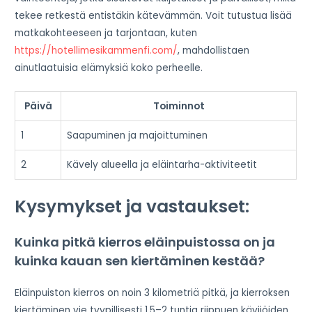
tekee retkestä entistäkin kätevämmän. Voit tutustua lisää
matkakohteeseen ja tarjontaan, kuten
https://hotellimesikammenfi.com/
, mahdollistaen
ainutlaatuisia elämyksiä koko perheelle.
Päivä
Toiminnot
1
Saapuminen ja majoittuminen
2
Kävely alueella ja eläintarha-aktiviteetit
Kysymykset ja vastaukset:
Kuinka pitkä kierros eläinpuistossa on ja
kuinka kauan sen kiertäminen kestää?
Eläinpuiston kierros on noin 3 kilometriä pitkä, ja kierroksen
kiertäminen vie tyypillisesti 1,5–2 tuntia riippuen kävijöiden