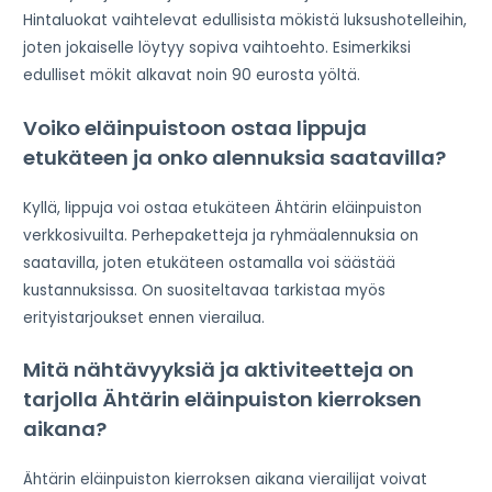
Hintaluokat vaihtelevat edullisista mökistä luksushotelleihin,
joten jokaiselle löytyy sopiva vaihtoehto. Esimerkiksi
edulliset mökit alkavat noin 90 eurosta yöltä.
Voiko eläinpuistoon ostaa lippuja
etukäteen ja onko alennuksia saatavilla?
Kyllä, lippuja voi ostaa etukäteen Ähtärin eläinpuiston
verkkosivuilta. Perhepaketteja ja ryhmäalennuksia on
saatavilla, joten etukäteen ostamalla voi säästää
kustannuksissa. On suositeltavaa tarkistaa myös
erityistarjoukset ennen vierailua.
Mitä nähtävyyksiä ja aktiviteetteja on
tarjolla Ähtärin eläinpuiston kierroksen
aikana?
Ähtärin eläinpuiston kierroksen aikana vierailijat voivat