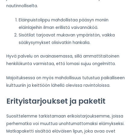
nautinnolliselta.
Eläinpuistolippu mahdollistaa pääsyn moniin
eläinlajeihin ilman erillistä vaivannäköä.
Sisätilat tarjoavat mukavan ympäristön, vaikka
sääkysymykset olisivatkin hankalia.
Hyvä palvelu on avainasemassa, sillä ammattitaitoinen
henkilökunta varmistaa, että lomasi sujuu ongelmitta.
Majoituksessa on myös mahdollisuus tutustua paikalliseen
kulttuuriin ja keittiöön lähellä olevissa ravintoloissa.
Erityistarjoukset ja paketit
Suosittelemme tarkistamaan erikoistarjouksemme, joissa
perhematka voi muuttua unohtumattomaksi elämykseksi.
Matkapaketti sisältää eläväisen lipun, joka avaa ovet