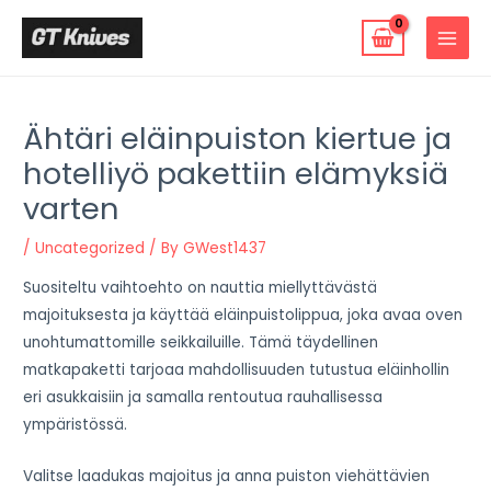
Skip
to
MAIN
content
MENU
Ähtäri eläinpuiston kiertue ja
hotelliyö pakettiin elämyksiä
varten
/
Uncategorized
/ By
GWest1437
Suositeltu vaihtoehto on nauttia miellyttävästä
majoituksesta ja käyttää eläinpuistolippua, joka avaa oven
unohtumattomille seikkailuille. Tämä täydellinen
matkapaketti tarjoaa mahdollisuuden tutustua eläinhollin
eri asukkaisiin ja samalla rentoutua rauhallisessa
ympäristössä.
Valitse laadukas majoitus ja anna puiston viehättävien