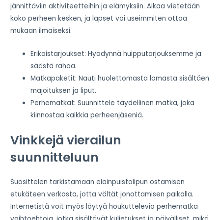
jännittäviin aktiviteetteihin ja elämyksiin. Aikaa vietetään
koko perheen kesken, ja lapset voi useimmiten ottaa
mukaan ilmaiseksi.
Erikoistarjoukset: Hyödynnä huipputarjouksemme ja
säästä rahaa.
Matkapaketit: Nauti huolettomasta lomasta sisältäen
majoituksen ja liput.
Perhematkat: Suunnittele täydellinen matka, joka
kiinnostaa kaikkia perheenjäseniä.
Vinkkejä vierailun
suunnitteluun
Suosittelen tarkistamaan eläinpuistolipun ostamisen
etukäteen verkosta, jotta vältät jonottamisen paikalla.
Internetistä voit myös löytyä houkuttelevia perhematka
vaihtoehtoja, jotka sisältävät kuljetukset ja päivälliset, mikä