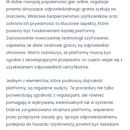
W dobie rosnącej popularności gier online, regulacje
prawne dotyczące odpowiedzialnego grania zyskują na
znaczeniu. Właściwe bezpieczeństwo użytkowników oraz
ochrona ich prywatności to kluczowe aspekty, które
powinny być fundamentem każdej platformy.
Zastosowanie nowoczesnej technologii szyfrowania
zapewnia, że dane osobowe graczy są odpowiednio
chronione. Warto zaznaczyć, że platformy muszą być
zgodne z obowiązującymi przepisami, co często wiąże się z
uzyskiwaniem odpowiednich certyfikatów.
Jednym z elementów, które podnoszą dojrzałość
platformy, są regularne audyty. Te procedury nie tylko
potwierdzają zgodność z regulacjami, ale również
pomagają w wykrywaniu ewentualnych luk w systemie.
Dobrze zorganizowana struktura platformy, wspierana
przez przejrzyste zasady gry, sprzyja odpowiedzialnemu
podejściu do hazardu. Użytkownicy powinni być świadomi