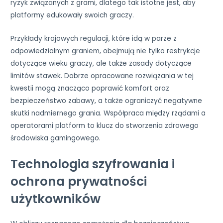
ryzyk związanych z grami, dlatego tak istotne jest, aby
platformy edukowały swoich graczy.
Przykłady krajowych regulacji, które idą w parze z
odpowiedzialnym graniem, obejmują nie tylko restrykcje
dotyczące wieku graczy, ale także zasady dotyczące
limitów stawek. Dobrze opracowane rozwiązania w tej
kwestii mogą znacząco poprawić komfort oraz
bezpieczeństwo zabawy, a także ograniczyć negatywne
skutki nadmiernego grania. Współpraca między rządami a
operatorami platform to klucz do stworzenia zdrowego
środowiska gamingowego.
Technologia szyfrowania i
ochrona prywatności
użytkowników