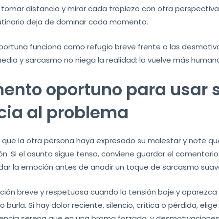
tomar distancia y mirar cada tropiezo con otra perspectiva. A
 rutinario deja de dominar cada momento.
ortuna funciona como refugio breve frente a las desmotiva
dia y sarcasmo no niega la realidad: la vuelve más humana
mento oportuno para usar 
cia al problema
 que la otra persona haya expresado su malestar y note que 
ón. Si el asunto sigue tenso, conviene guardar el comentario
lidar la emoción antes de añadir un toque de sarcasmo suav
ión breve y respetuosa cuando la tensión baje y aparezca un
rla. Si hay dolor reciente, silencio, crítica o pérdida, elig
encia serena que en una broma forzada, y desmotivaciones 