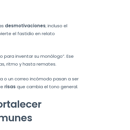
las
desmotivaciones
; incluso el
erte el fastidio en relato
o para inventar su monólogo”. Ese
as, ritmo y hasta remates.
ha o un correo incómodo pasan a ser
 de
risas
que cambia el tono general.
rtalecer
comunes