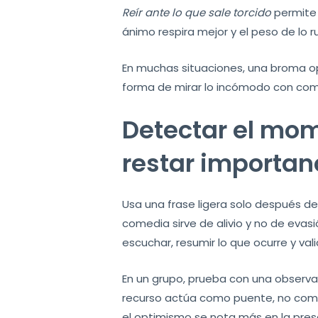
Reír ante lo que sale torcido
permite 
ánimo respira mejor y el peso de lo
En muchas situaciones, una broma op
forma de mirar lo incómodo con come
Detectar el mo
restar importan
Usa una frase ligera solo después de
comedia sirve de alivio y no de evasi
escuchar, resumir lo que ocurre y va
En un grupo, prueba con una observac
recurso actúa como puente, no como bu
el optimismo se nota más en la pres