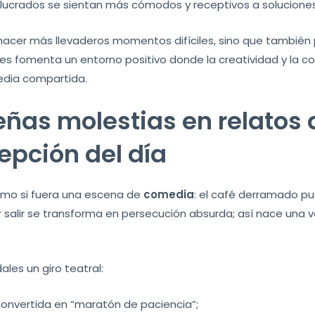
volucrados se sientan más cómodos y receptivos a soluciones
 hacer más llevaderos momentos difíciles, sino que también 
des fomenta un entorno positivo donde la creatividad y la c
edia compartida.
ñas molestias en relatos 
epción del día
como si fuera una escena de
comedia
: el café derramado p
or salir se transforma en persecución absurda; así nace una 
les un giro teatral:
 convertida en “maratón de paciencia”;