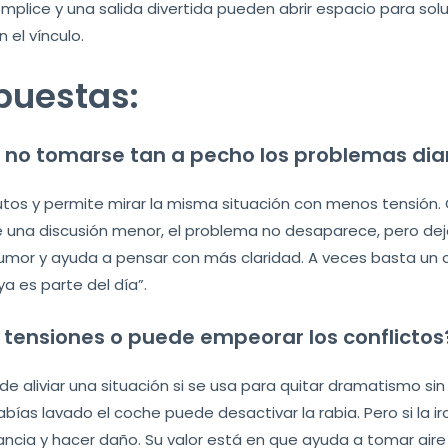
 cómplice y una salida divertida pueden abrir espacio para s
 el vínculo.
puestas:
 no tomarse tan a pecho los problemas dia
tos y permite mirar la misma situación con menos tensión.
de una discusión menor, el problema no desaparece, pero deja
l humor y ayuda a pensar con más claridad. A veces basta un
ya es parte del día”.
ar tensiones o puede empeorar los conflictos
de aliviar una situación si se usa para quitar dramatismo sin 
bías lavado el coche puede desactivar la rabia. Pero si la i
ancia y hacer daño. Su valor está en que ayuda a tomar aire