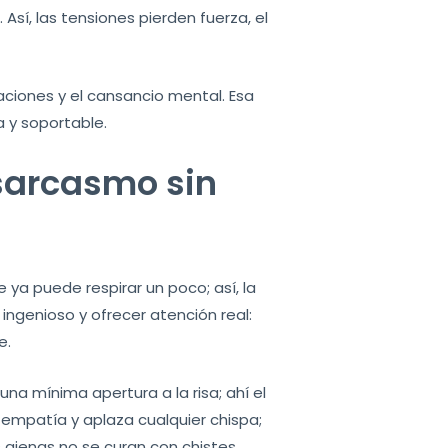
sí, las tensiones pierden fuerza, el
ciones y el cansancio mental. Esa
 y soportable.
sarcasmo sin
ya puede respirar un poco; así, la
 ingenioso y ofrecer atención real:
e.
a mínima apertura a la risa; ahí el
e empatía y aplaza cualquier chispa;
ajenas no se curan con chistes