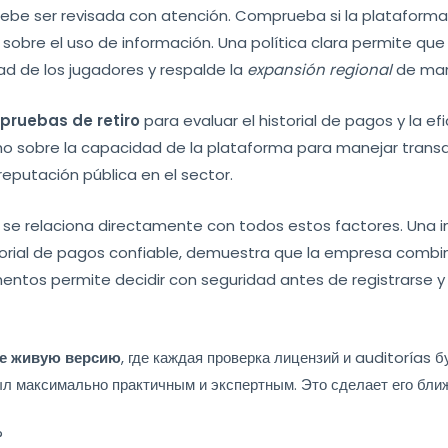
ebe ser revisada con atención. Comprueba si la plataforma u
sobre el uso de información. Una política clara permite que 
 de los jugadores y respalde la
expansión regional
de man
r
pruebas de retiro
para evaluar el historial de pagos y la ef
ho sobre la capacidad de la plataforma para manejar transac
reputación pública en el sector.
 se relaciona directamente con todos estos factores. Una int
torial de pagos confiable, demuestra que la empresa combin
ntos permite decidir con seguridad antes de registrarse y
е живую версию
, где каждая проверка лицензий и auditorías 
ыл максимально практичным и экспертным. Это сделает его ближ
?