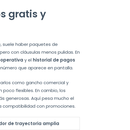
s gratis y
e
, suele haber paquetes de
 pero con cláusulas menos pulidas. En
 operativa
y el
historial de pagos
el número que aparece en pantalla.
sarlos como gancho comercial y
poco flexibles. En cambio, los
 más generosas. Aquí pesa mucho el
 la compatibilidad con promociones.
or de trayectoria amplia