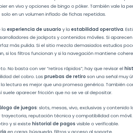
pier en vivo y opciones de bingo o póker. También vale la pen
solo en un volumen inflado de fichas repetidas.
 la
experiencia de usuario
y la
estabilidad operativa
. Es
esarrolladores de jackpots y contenidos móviles. Si aparece
rfaz más pulida. Si el sitio mezcla demasiados estudios poc
, si los filtros funcionan y si la navegación mantiene coheren
o. No basta con ver “retiros rápidos”; hay que revisar el
his
ilidad del cobro. Las
pruebas de retiro
son una señal muy úti
la lectura es mejor que una promesa genérica. También conv
í suele aparecer fricción que no se ve al depositar.
álogo de juegos
: slots, mesas, vivo, exclusivas y contenido l
 trayectoria, reputación técnica y compatibilidad con móvil.
iro y si existe
historial de pagos
visible o verificable.
rio
en carga, búsqueda, filtros y acceso al soporte.