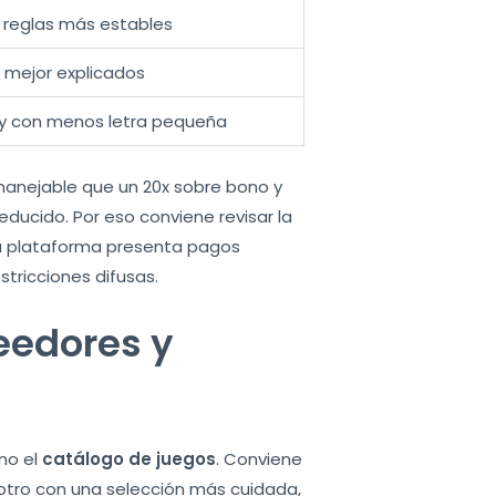
reglas más estables
 mejor explicados
s y con menos letra pequeña
 manejable que un 20x sobre bono y
 reducido. Por eso conviene revisar la
na plataforma presenta pagos
stricciones difusas.
eedores y
ino el
catálogo de juegos
. Conviene
 otro con una selección más cuidada,