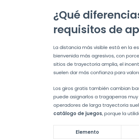
¿Qué diferencias
requisitos de a
La distancia más visible está en la 
bienvenida más agresivos, con porcen
sitios de trayectoria amplia, el inc
suelen dar más confianza para valor
Los giros gratis también cambian ba
puede asignarlos a tragaperras muy c
operadores de larga trayectoria sue
catálogo de juegos
, porque la uti
Elemento