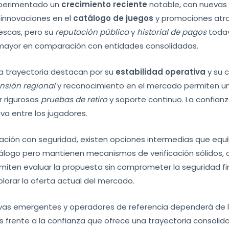
experimentado un
crecimiento reciente
notable, con nuevas
 innovaciones en el
catálogo de juegos
y promociones atrac
rescas, pero su
reputación pública
y
historial de pagos
todav
ayor en comparación con entidades consolidadas.
ga trayectoria destacan por su
estabilidad operativa
y su 
nsión regional
y reconocimiento en el mercado permiten 
r rigurosas
pruebas de retiro
y soporte continuo. La confian
va entre los jugadores.
ación con seguridad, existen opciones intermedias que equ
álogo pero mantienen mecanismos de verificación sólidos, 
permiten evaluar la propuesta sin comprometer la seguridad f
lorar la oferta actual del mercado.
iativas emergentes y operadores de referencia dependerá de l
es frente a la confianza que ofrece una trayectoria consoli