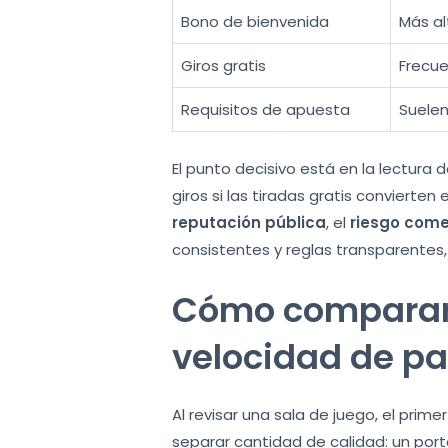
Bono de bienvenida
Más al
Giros gratis
Frecue
Requisitos de apuesta
Suelen
El punto decisivo está en la lectura
giros si las tiradas gratis convierten
reputación pública
, el
riesgo come
consistentes y reglas transparentes,
Cómo comparar 
velocidad de p
Al revisar una sala de juego, el primer
separar cantidad de calidad: un por