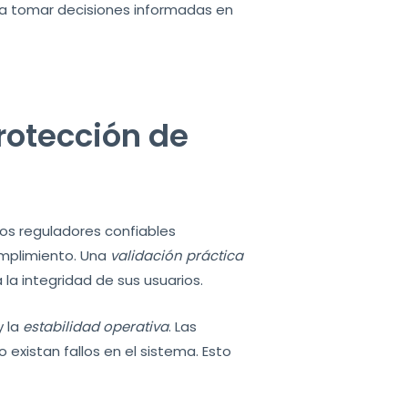
ara tomar decisiones informadas en
rotección de
Los reguladores confiables
cumplimiento. Una
validación práctica
a integridad de sus usuarios.
y la
estabilidad operativa
. Las
 existan fallos en el sistema. Esto