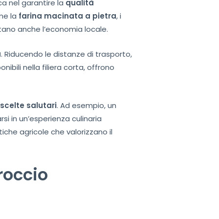
a nel garantire la
qualità
ome la
farina macinata a pietra
, i
rtano anche l’economia locale.
à
. Riducendo le distanze di trasporto,
ibili nella filiera corta, offrono
e
scelte salutari
. Ad esempio, un
si in un’esperienza culinaria
tiche agricole che valorizzano il
roccio