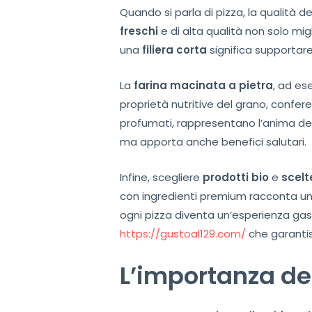
Quando si parla di pizza, la qualità d
freschi
e di alta qualità non solo mi
una
filiera corta
significa supportare
La
farina macinata a pietra
, ad es
proprietà nutritive del grano, confer
profumati, rappresentano l’anima del
ma apporta anche benefici salutari.
Infine, scegliere
prodotti bio
e
scelt
con ingredienti premium racconta una s
ogni pizza diventa un’esperienza gast
https://gustoal129.com/
che garantis
L’importanza deg