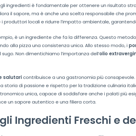
egli ingredienti è fondamentale per ottenere un risultato stra
gliora il sapore, ma è anche una scelta responsabile che pr
 i produttori locali e ridurre l’impatto ambientale, garant
empio, è un ingrediente che fa la differenza. Questo metodo
endo alla pizza una consistenza unica. Allo stesso modo, i
po
 sugo. Non dimentichiamo l’importanza dell’
olio extravergi
e salutari
contribuisce a una gastronomia più consapevole.
toria di passione e rispetto per la tradizione culinaria itali
ronomica unica, capace di soddisfare anche i palati più esige
ce un sapore autentico e una filiera corta.
li Ingredienti Freschi e del