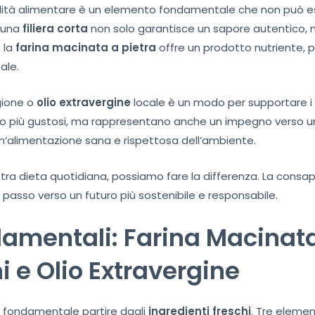
lità alimentare è un elemento fondamentale che non può ess
 una
filiera corta
non solo garantisce un sapore autentico, 
 la
farina macinata a pietra
offre un prodotto nutriente, p
ale.
gione o
olio extravergine
locale è un modo per supportare i
sono più gustosi, ma rappresentano anche un impegno verso 
un’alimentazione sana e rispettosa dell’ambiente.
stra dieta quotidiana, possiamo fare la differenza. La consa
passo verso un futuro più sostenibile e responsabile.
damentali: Farina Macinata
i e Olio Extravergine
è fondamentale partire dagli
ingredienti freschi
. Tre eleme