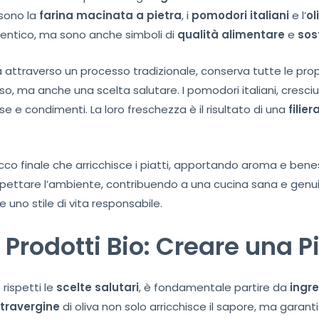
 sono la
farina macinata a pietra
, i
pomodori italiani
e l’
ol
entico, ma sono anche simboli di
qualità alimentare
e
sos
 attraverso un processo tradizionale, conserva tutte le propr
o, ma anche una scelta salutare. I pomodori italiani, cresc
 e condimenti. La loro freschezza è il risultato di una
filier
l tocco finale che arricchisce i piatti, apportando aroma e ben
rispettare l’ambiente, contribuendo a una cucina sana e genui
 uno stile di vita responsabile.
e Prodotti Bio: Creare una 
rispetti le
scelte salutari
, è fondamentale partire da
ingre
xtravergine
di oliva non solo arricchisce il sapore, ma garan