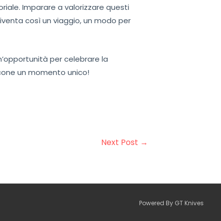
iale. Imparare a valorizzare questi
diventa così un viaggio, un modo per
un’opportunità per celebrare la
occone un momento unico!
Next Post
→
Powered By GT Knives