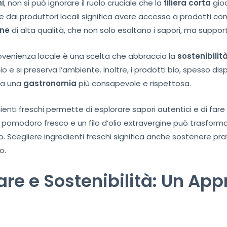
hi
, non si può ignorare il ruolo cruciale che la
filiera corta
gioc
 dai produttori locali significa avere accesso a prodotti c
ine
di alta qualità, che non solo esaltano i sapori, ma suppo
rovenienza locale è una scelta che abbraccia la
sostenibilit
 e si preserva l’ambiente. Inoltre, i prodotti bio, spesso dispon
o a una
gastronomia
più consapevole e rispettosa.
ienti freschi permette di esplorare sapori autentici e di far
pomodoro fresco e un filo d’olio extravergine può trasformar
to. Scegliere ingredienti freschi significa anche sostenere pra
o.
re e Sostenibilità: Un App