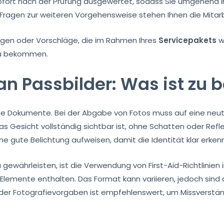
sofort nach der Prüfung ausgewertet, sodass Sie umgehend 
Fragen zur weiteren Vorgehensweise stehen Ihnen die Mitarb
ngen oder Vorschläge, die im Rahmen Ihres
Servicepakets
wi
 zu bekommen.
n Passbilder: Was ist zu 
he Dokumente. Bei der Abgabe von Fotos muss auf eine neut
as Gesicht vollständig sichtbar ist, ohne Schatten oder Refle
 gute Belichtung aufweisen, damit die Identität klar erkenn
ewährleisten, ist die Verwendung von First-Aid-Richtlinien in
n Elemente enthalten. Das Format kann variieren, jedoch sin
e der Fotografievorgaben ist empfehlenswert, um Missverstä