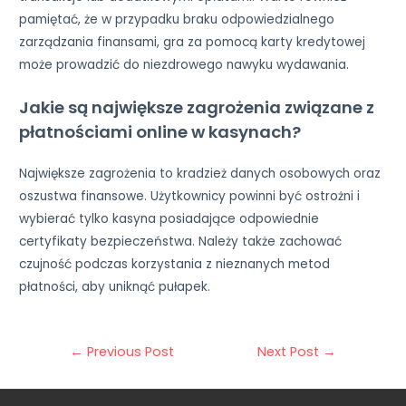
pamiętać, że w przypadku braku odpowiedzialnego
zarządzania finansami, gra za pomocą karty kredytowej
może prowadzić do niezdrowego nawyku wydawania.
Jakie są największe zagrożenia związane z
płatnościami online w kasynach?
Największe zagrożenia to kradzież danych osobowych oraz
oszustwa finansowe. Użytkownicy powinni być ostrożni i
wybierać tylko kasyna posiadające odpowiednie
certyfikaty bezpieczeństwa. Należy także zachować
czujność podczas korzystania z nieznanych metod
płatności, aby uniknąć pułapek.
Post
←
Previous Post
Next Post
→
navigation