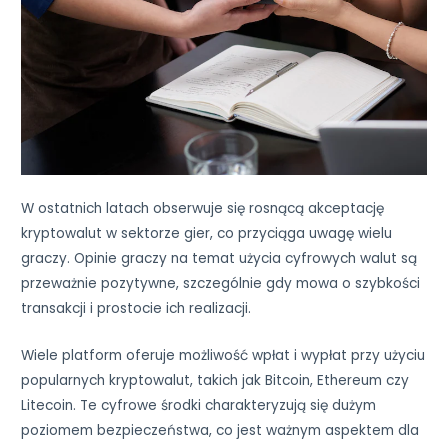
W ostatnich latach obserwuje się rosnącą akceptację
kryptowalut w sektorze gier, co przyciąga uwagę wielu
graczy. Opinie graczy na temat użycia cyfrowych walut są
przeważnie pozytywne, szczególnie gdy mowa o szybkości
transakcji i prostocie ich realizacji.
Wiele platform oferuje możliwość wpłat i wypłat przy użyciu
popularnych kryptowalut, takich jak Bitcoin, Ethereum czy
Litecoin. Te cyfrowe środki charakteryzują się dużym
poziomem bezpieczeństwa, co jest ważnym aspektem dla