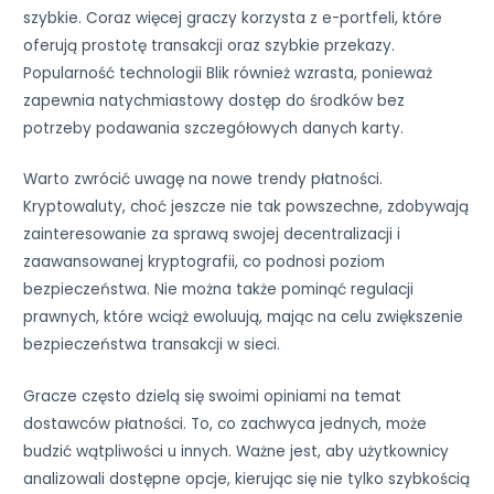
szybkie. Coraz więcej graczy korzysta z e-portfeli, które
oferują prostotę transakcji oraz szybkie przekazy.
Popularność technologii Blik również wzrasta, ponieważ
zapewnia natychmiastowy dostęp do środków bez
potrzeby podawania szczegółowych danych karty.
Warto zwrócić uwagę na nowe trendy płatności.
Kryptowaluty, choć jeszcze nie tak powszechne, zdobywają
zainteresowanie za sprawą swojej decentralizacji i
zaawansowanej kryptografii, co podnosi poziom
bezpieczeństwa. Nie można także pominąć regulacji
prawnych, które wciąż ewoluują, mając na celu zwiększenie
bezpieczeństwa transakcji w sieci.
Gracze często dzielą się swoimi opiniami na temat
dostawców płatności. To, co zachwyca jednych, może
budzić wątpliwości u innych. Ważne jest, aby użytkownicy
analizowali dostępne opcje, kierując się nie tylko szybkością