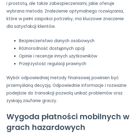
i prostotą, ale także zabezpieczeniami, jakie oferuje
wybrana metoda. Znalezienie optymalnego rozwiązania,
które w pełni zaspokoi potrzeby, ma kluczowe znaczenie
dla satysfakcji klientów.
Bezpieczeństwo danych osobowych
Różnorodność dostępnych opcji
Opinie i recenzje innych użytkowników
Przejrzystość regulacji prawnych
Wybór odpowiedniej metody finansowej powinien być
przemyślaną decyzją. Odpowiednie informacje i rozważne
podejście do transakcji pozwolą unikać problemów oraz
zyskają zaufanie graczy.
Wygoda płatności mobilnych w
grach hazardowych